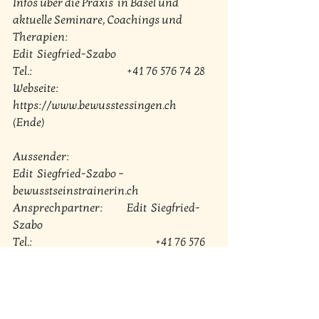
Infos über die Praxis  in Basel und 
aktuelle Seminare, Coachings und 
Therapien: 
Edit  Siegfried-Szabo 
Tel.: 				+41 76 576 74 28 
Webseite:  			
https://www.bewusstessingen.ch
(Ende)
Aussender: 
Edit  Siegfried-Szabo – 
bewusstseinstrainerin.ch 
Ansprechpartner: 	Edit  Siegfried-
Szabo 
Tel.: 					+41 76 576 
74 28 
E-Mail:  				
supraleitungmethode@gmail.com 
Website: 				