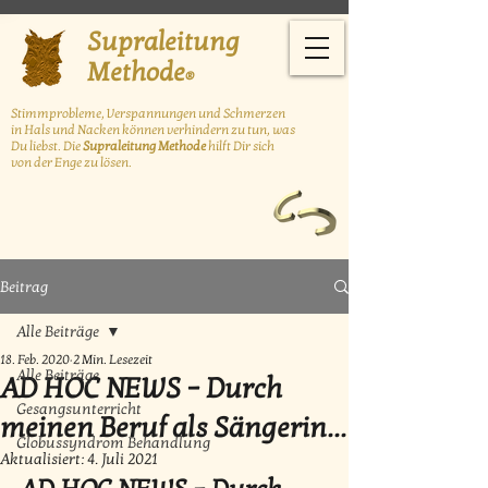
Supraleitung
Methode
®
Stimmprobleme, Verspannungen und Schmerzen
in Hals und Nacken können
verhindern zu tun, was
Du liebst. Die
Supraleitung Methode
hilft Dir sich
von der Enge zu lösen.
Beitrag
Alle Beiträge
18. Feb. 2020
2 Min. Lesezeit
Alle Beiträge
AD HOC NEWS – Durch
Gesangsunterricht
meinen Beruf als Sängerin...
Globussyndrom Behandlung
Aktualisiert:
4. Juli 2021