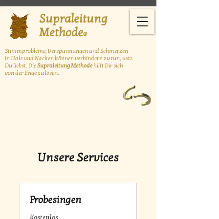
Supraleitung
Methode
®
Stimmprobleme, Verspannungen und Schmerzen
in Hals und Nacken können
verhindern zu tun, was
Du liebst. Die
Supraleitung Methode
hilft Dir sich
von der Enge zu lösen.
Unsere Services
Probesingen
Kostenlos