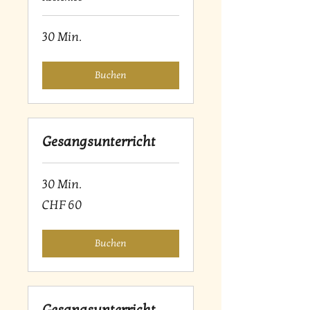
30 Min.
Buchen
Gesangsunterricht
30 Min.
60
CHF 60
Schweizer
Franken
Buchen