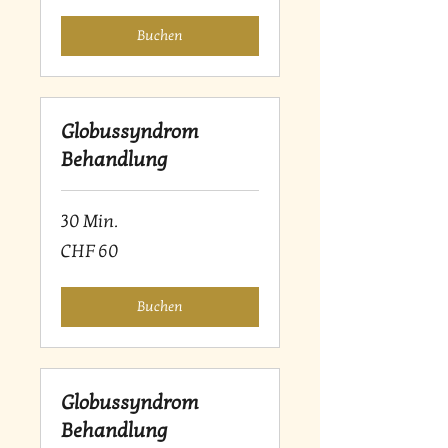
Buchen
Globussyndrom
Behandlung
30 Min.
60
CHF 60
Schweizer
Franken
Buchen
Globussyndrom
Behandlung