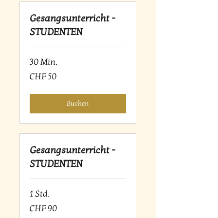
Gesangsunterricht -
STUDENTEN
30 Min.
50
CHF 50
Schweizer
Franken
Buchen
Gesangsunterricht -
STUDENTEN
1 Std.
90
CHF 90
Schweizer
Franken