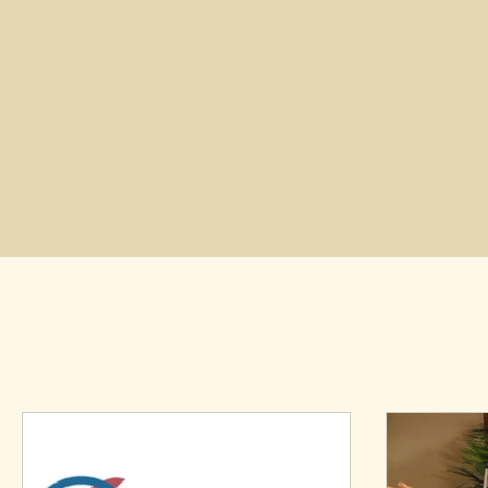
Edit Siegfried-Szabo: „Ich weiß, zu Beginn
Supralei
sind die meisten meiner Clienten etwas
der Ü
erstaunt über die Übungen. Aber in
befrem
meinem Training mit meinen Schülern,
den e
habe ich immer wieder gleich nach dem
wohlt
Beginn des ersten Trainings positive
Edit S
Veränderungen in der körperlichen
sind 
Haltung, in der inneren Weite, wie auch im
ers
seelischen Wohlbefinden festgestellt.“
meine
habe 
Begi
Ver
Haltung
seel