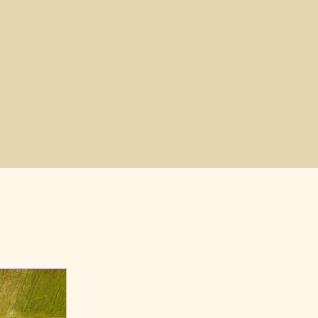
ärkung von
wieder gefunden werden. Mein kurzes
 aber stark
Video zeigt wie man langes Sprechen ohne
ruppen und der
Anstrengung erlernen kann und den Kloss
 “ Manche
im Hals loswerden kann"– durch richtige
ersten Moment
Atmung und durch Stärkung von
er bereits nach
bestimmten wichtigen, aber stark
rholungen ihre
vernachlässigten Muskelgruppen und der
ende Wirkung.
Supraleitung in unserem Körper. “ Manche
 weiß, zu Beginn
der Übungen wirken im ersten Moment
Clienten etwas
befremdlich, entfalten aber bereits nach
gen. Aber in
den ersten ein zwei Wiederholungen ihre
nen Schülern,
wohltuende und entspannende Wirkung.
leich nach dem
Edit Siegfried-Szabo: „Ich weiß, zu Beginn
ings positive
sind die meisten meiner Clienten etwas
körperlichen
erstaunt über die Übungen. Aber in
ite, wie auch im
meinem Training mit meinen Schülern,
festgestellt.“
habe ich immer wieder gleich nach dem
Beginn des ersten Trainings positive
Veränderungen in der körperlichen
Haltung, in der inneren Weite, wie auch im
seelischen Wohlbefinden festgestellt.“