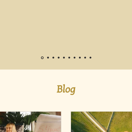
tung in unserem Körper. “ Manche
Atmung und durch St
bungen wirken im ersten Moment
bestimmten wichtigen,
dlich, entfalten aber bereits nach
vernachlässigten Muskelg
rsten ein zwei Wiederholungen ihre
Supraleitung in unserem Körper.
uende und entspannende Wirkung.
der Übungen wirken im 
iegfried-Szabo: „Ich weiß, zu Beginn
befremdlich, entfalten ab
die meisten meiner Clienten etwas
den ersten ein zwei Wiede
taunt über die Übungen. Aber in
wohltuende und entspann
m Training mit meinen Schülern,
Edit Siegfried-Szabo: „Ich
ich immer wieder gleich nach dem
sind die meisten meiner 
nn des ersten Trainings positive
erstaunt über die Übun
änderungen in der körperlichen
meinem Training mit mei
, in der inneren Weite, wie auch im
habe ich immer wieder g
ischen Wohlbefinden festgestellt.“
Beginn des ersten Train
Veränderungen in der 
Haltung, in der inneren We
seelischen Wohlbefinden 
Blog