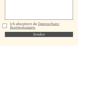
Ich akzeptiere die
Datenschutz-
Bestimmungen.
Senden
Zweck der Datenverarbeitung: Kontaktaufnahme und
Bearbeitung des Anliegens
EDIT SIEGFRIED-SZABO
Melden Sie sich für unseren Newsletter an!