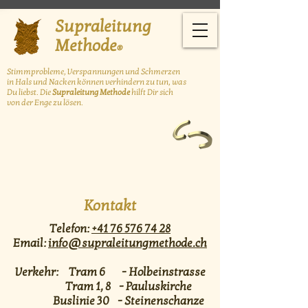
Supraleitung
Methode
®
Stimmprobleme, Verspannungen und Schmerzen
in Hals und Nacken können
verhindern zu tun, was
Du liebst. Die
Supraleitung Methode
hilft Dir sich
von der Enge zu lösen.
Kontakt
Telefon:
+41 76 576 74 28
Email:
info@supraleitungmethode.ch
Verkehr: Tram 6 - Holbeinstrasse
Tram 1, 8 - Pauluskirche
Buslinie 30 - Steinenschanze