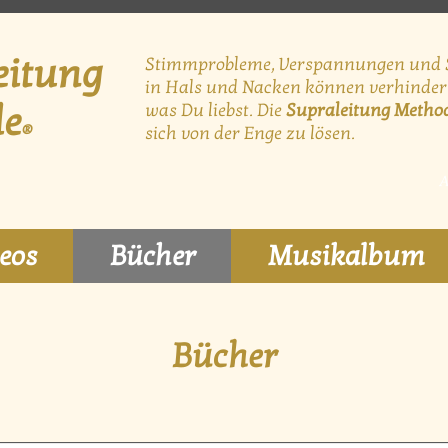
eitung
Stimmprobleme, Verspannungen und
in Hals und Nacken können
verhinder
de
was Du liebst. Die
Supraleitung Metho
®
sich von der Enge zu lösen.
A
eos
Bücher
Musikalbum
Bücher