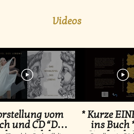
Videos
04:53
orstellung vom
* Kurze EI
ch und CD “Das
ins Buch *