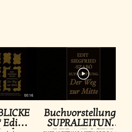
00:16
04:04
NBLICKE
Buchvorstellung –
 Edit
SUPRALEITUNG: