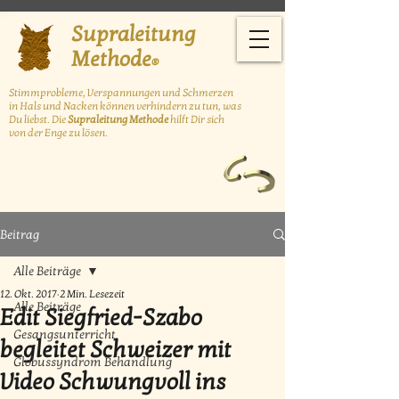
Supraleitung
Methode
®
Stimmprobleme, Verspannungen und Schmerzen
in Hals und Nacken können
verhindern zu tun, was
Du liebst. Die
Supraleitung Methode
hilft Dir sich
von der Enge zu lösen.
Beitrag
Alle Beiträge
12. Okt. 2017
2 Min. Lesezeit
Alle Beiträge
Edit Siegfried-Szabo
Gesangsunterricht
begleitet Schweizer mit
Globussyndrom Behandlung
Video Schwungvoll ins