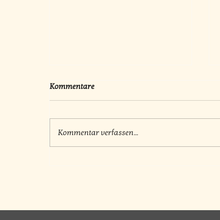
Kommentare
Kommentar verfassen...
Wenn der stumme Klang der
Wirbelsäule auf die Esel
überspringt