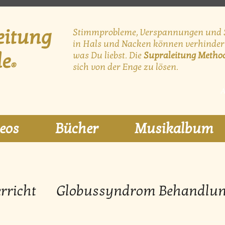
eitung
Stimmprobleme, Verspannungen und
in Hals und Nacken können
verhinder
de
was Du liebst. Die
Supraleitung Metho
®
sich von der Enge zu lösen.
A
eos
Bücher
Musikalbum
rricht
Globussyndrom Behandlu