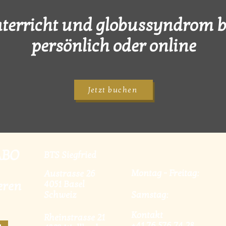
terricht und globussyndrom 
persönlich oder online
Jetzt buchen
ABO
BTS Siegfried
Montag - Freitag:
Austrasse 26
eren
4051 Basel
Schweiz
Samstag:
Kontakt
Rheinstrasse 21
+41 76 576 74 28
n