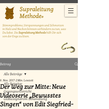
Supraleitung
Methode
®
Stimmprobleme, Verspannungen und Schmerzen
in Hals und Nacken können
verhindern zu tun, was
Du liebst. Die
Supraleitung Methode
hilft Dir sich
von der Enge zu lösen.
Beitrag
Alle Beiträge
6. Nov. 2017
2 Min. Lesezeit
Alle Beiträge
Der Weg zur Mitte: Neue
Gesangsunterricht
Videoserie „Bewusstes
Globussyndrom Behandlung
Singen“ von Edit Siegfried-