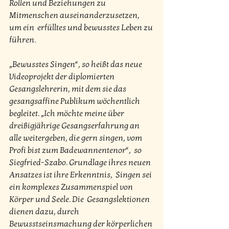
Rollen und Beziehungen zu 
Mitmenschen auseinanderzusetzen, 
um ein  erfülltes und bewusstes Leben zu 
führen.
„Bewusstes Singen“, so heißt das neue 
Videoprojekt der diplomierten  
Gesangslehrerin, mit dem sie das 
gesangsaffine Publikum wöchentlich  
begleitet. „Ich möchte meine über 
dreißigjährige Gesangserfahrung an  
alle weitergeben, die gern singen, vom 
Profi bist zum Badewannentenor“,  so 
Siegfried-Szabo. Grundlage ihres neuen 
Ansatzes ist ihre Erkenntnis,  Singen sei 
ein komplexes Zusammenspiel von 
Körper und Seele. Die  Gesangslektionen 
dienen dazu, durch 
Bewusstseinsmachung der körperlichen 